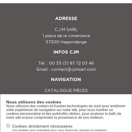
ADRESSE
C.J.M SARL
1 place de la cimenterie
57300 Hagondange
INFOS CJM
Tél. : 00 33 (3) 87 72 03 46
Email :
contact@cjmsarl.com
NAVIGATION
CATALOGUE PIÈCES
A PROPOS
Nous utilisons des cookies
Nous utilisons des cookies et d'autres technologies de suivi pour améliorer
CONTACT & DEVIS
votre expérience de navigation sur notre site, pour vous montrer un
contenu personnalisé et des publicités ciblées, pour analyser le trafic de
notre site et pour comprendre la provenance de nos visiteurs.
MENTIONS LÉGALES
Cookies strictement nécessaires
Ces cookies sont essentiels pour vous fournir les services et certaines