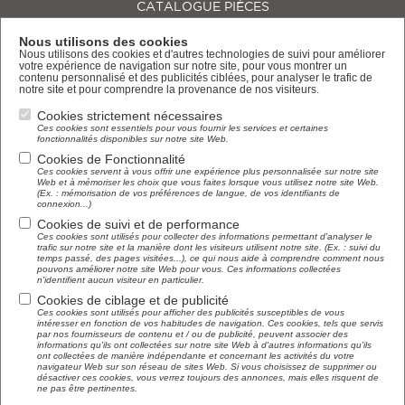
CATALOGUE PIÈCES
A PROPOS
Nous utilisons des cookies
Nous utilisons des cookies et d'autres technologies de suivi pour améliorer
CONTACT & DEVIS
votre expérience de navigation sur notre site, pour vous montrer un
contenu personnalisé et des publicités ciblées, pour analyser le trafic de
notre site et pour comprendre la provenance de nos visiteurs.
MENTIONS LÉGALES
Cookies strictement nécessaires
Ces cookies sont essentiels pour vous fournir les services et certaines
fonctionnalités disponibles sur notre site Web.
Cookies de Fonctionnalité
Ces cookies servent à vous offrir une expérience plus personnalisée sur notre site
Web et à mémoriser les choix que vous faites lorsque vous utilisez notre site Web.
(Ex. : mémorisation de vos préférences de langue, de vos identifiants de
NEWSLETTER
connexion...)
Cookies de suivi et de performance
Renseignez votre adresse e-mail afin d'être avertis
Ces cookies sont utilisés pour collecter des informations permettant d'analyser le
trafic sur notre site et la manière dont les visiteurs utilisent notre site. (Ex. : suivi du
des nouveautés
temps passé, des pages visitées...), ce qui nous aide à comprendre comment nous
pouvons améliorer notre site Web pour vous. Ces informations collectées
n'identifient aucun visiteur en particulier.
Cookies de ciblage et de publicité
Ces cookies sont utilisés pour afficher des publicités susceptibles de vous
intéresser en fonction de vos habitudes de navigation. Ces cookies, tels que servis
par nos fournisseurs de contenu et / ou de publicité, peuvent associer des
informations qu'ils ont collectées sur notre site Web à d'autres informations qu'ils
ont collectées de manière indépendante et concernant les activités du votre
navigateur Web sur son réseau de sites Web. Si vous choisissez de supprimer ou
désactiver ces cookies, vous verrez toujours des annonces, mais elles risquent de
ne pas être pertinentes.