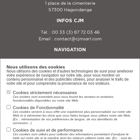
1 place de la cimenterie
57300 Hagondange
INFOS CJM
Tél. : 00 33 (3) 87 72 03 46
Email :
contact@cjmsarl.com
NAVIGATION
PRODUCT CATALOG
Nous utilisons des cookies
Nous utilisons des cookies et d'autres technologies de suivi pour améliorer
ABOUT US
votre expérience de navigation sur notre site, pour vous montrer un
contenu personnalisé et des publicités ciblées, pour analyser le trafic de
CONTACT & QUOTE
notre site et pour comprendre la provenance de nos visiteurs.
LEGAL NOTICE
Cookies strictement nécessaires
Ces cookies sont essentiels pour vous fournir les services et certaines
fonctionnalités disponibles sur notre site Web.
Cookies de Fonctionnalité
Ces cookies servent à vous offrir une expérience plus personnalisée sur notre site
Web et à mémoriser les choix que vous faites lorsque vous utilisez notre site Web.
(Ex. : mémorisation de vos préférences de langue, de vos identifiants de
connexion...)
NEWSLETTER
Cookies de suivi et de performance
Ces cookies sont utilisés pour collecter des informations permettant d'analyser le
trafic sur notre site et la manière dont les visiteurs utilisent notre site. (Ex. : suivi du